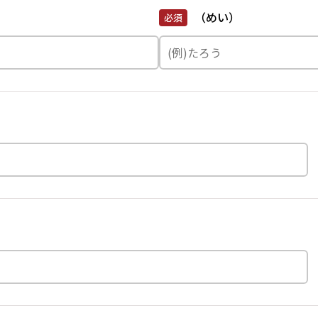
（めい）
必須