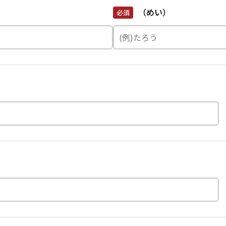
（めい）
必須