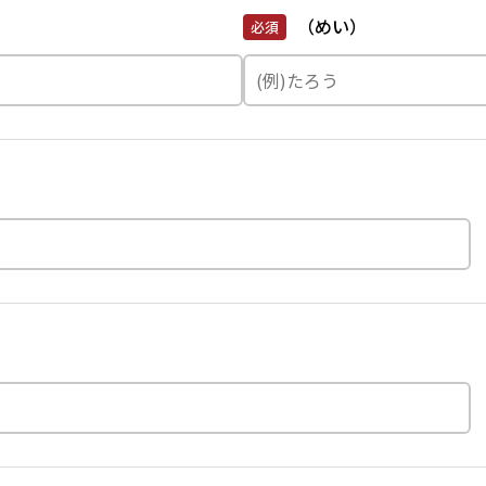
（めい）
必須