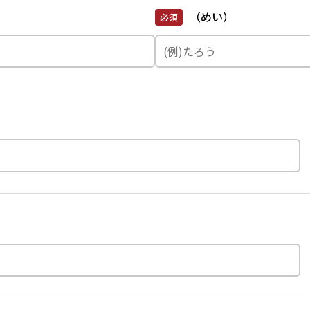
（めい）
必須