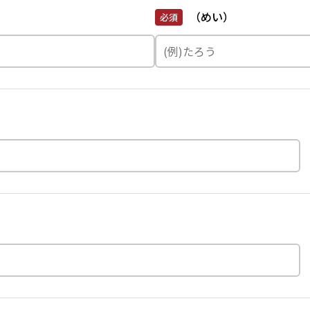
（めい）
必須