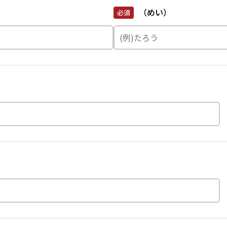
（めい）
必須