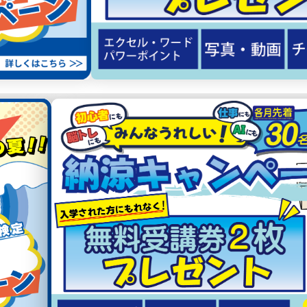
N
G
E
R
T
H
T
S
S
当校が選ばれる
4つの理由
02
03