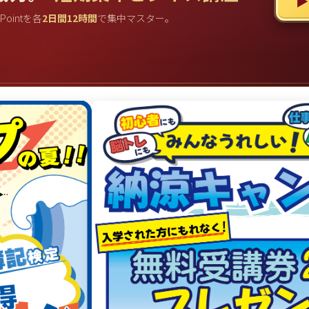
▶
rPointを各
2日間12時間
で集中マスター。