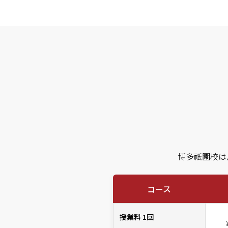
博多祇園校は
コース
授業料 1回