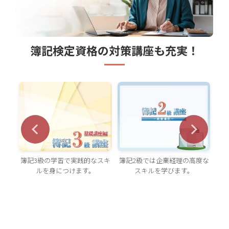
簿記検定資格の対策講座も充実！
簿記2級では企業経理の高度な
簿記3級の学習で実践的なスキ
原
知識
スキルを学びます。
ルを身につけます。