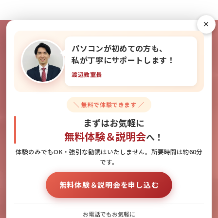
×
パソコンが初めての方も、
教室の雰囲気を無料で体験できま
私が丁寧にサポートします！
渡辺教室長
す！
＼ 無料で体験できます ／
無料体験＆説明会のお申し込みはこちら
まずはお気軽に
無料体験＆説明会
へ！
体験のみでもOK・強引な勧誘はいたしません。所要時間は約60分
です。
お電話でのお問い合わせ
無料体験＆説明会へのお申し込み
無料体験＆説明会を申し込む
092-418-1255
お電話でもお気軽に