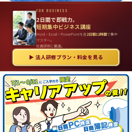
FOR BUSINESS
2日間で即戦力。
短期集中ビジネス講座
Word・Excel・PowerPointを各
2日間12時間
で集中
マスター。
社員研修に最適。
▶ 法人研修プラン・料金を見る