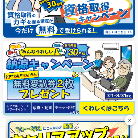
×
N
G
E
R
T
H
T
S
S