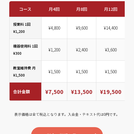
コース
月4回
月8回
月12回
授業料 1回
¥4,800
¥9,600
¥14,400
¥1,200
機器使用料 1回
¥1,200
¥2,400
¥3,600
¥300
教室維持費 月
¥1,500
¥1,500
¥1,500
¥1,500
¥7,500
¥13,500
¥19,500
¥
合計金額
表示価格は全て税込となります。入会金・テキスト代は0円です。