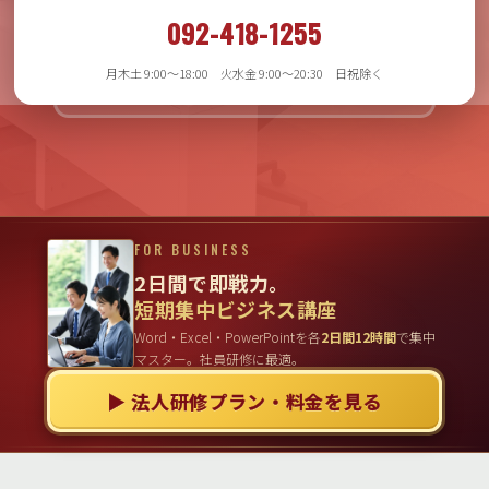
月木土 9:00〜18:00
092-418-1255
火水金 9:00〜20:30
日祝日除く
月木土 9:00〜18:00 火水金 9:00〜20:30 日祝除く
FOR BUSINESS
2日間で即戦力。
短期集中ビジネス講座
Word・Excel・PowerPointを各
2日間12時間
で集中
マスター。社員研修に最適。
▶ 法人研修プラン・料金を見る