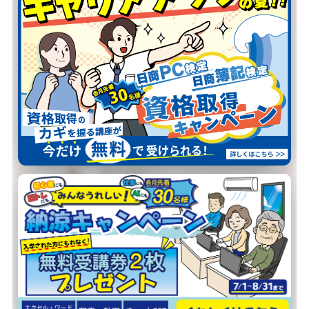
当校が選ばれる
4つの理由
01
スケジュール
自由自在
火水金は夜20:30まで開講。
お仕事帰りでも、ご都合の良い時間
に通えます。
02
自分の
ペースで学習
博多祇園校のインストラクターが、
お一人おひとりの理解度に合わせて
寄り添います。
03
その場ですぐ
質問できる
少人数制で、疑問はその場で解消。
対面サポートだから、初めての方も
安心です。