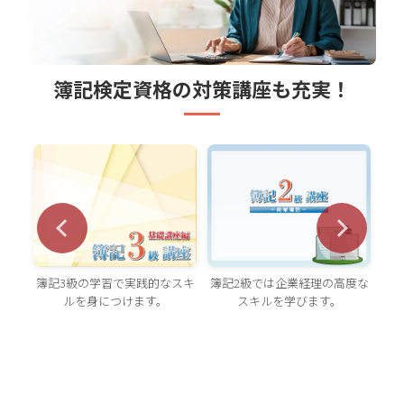
簿記検定資格の対策講座も充実！
簿記2級では企業経理の高度な
簿記3級の学習で実践的なスキ
原
知識
スキルを学びます。
ルを身につけます。