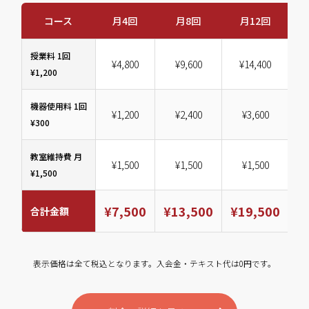
コース
月4回
月8回
月12回
授業料 1回
¥4,800
¥9,600
¥14,400
¥1,200
機器使用料 1回
¥1,200
¥2,400
¥3,600
¥300
教室維持費 月
¥1,500
¥1,500
¥1,500
¥1,500
¥7,500
¥13,500
¥19,500
¥
合計金額
表示価格は全て税込となります。入会金・テキスト代は0円です。