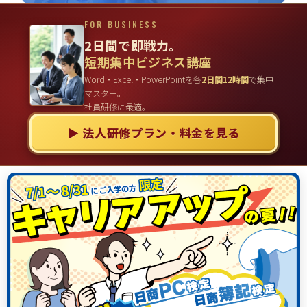
FOR BUSINESS
2日間で即戦力。
短期集中ビジネス講座
Word・Excel・PowerPointを各
2日間12時間
で集中
マスター。
社員研修に最適。
▶ 法人研修プラン・料金を見る