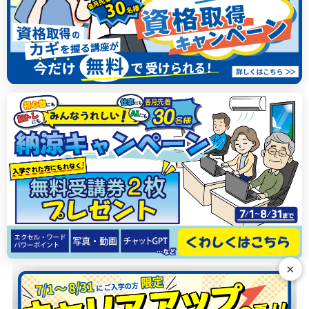
×
N
G
E
R
T
H
T
S
S