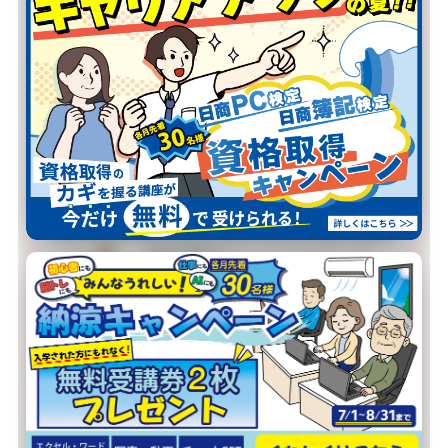
当校が選ばれる
4つの理由
01
スケジュール
自由自在
火水金は夜20:30まで開講。
お仕事帰りでも、ご都合の良い時間
に通えます。
02
自分の
ペースで学習
博多祇園校のインストラクターが、
お一人おひとりの理解度に合わせて
寄り添います。
03
その場ですぐ
質問できる
少人数制で、疑問はその場で解消。
対面サポートだから、初めての方も
安心です。