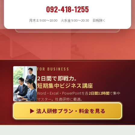
月木土 9:00〜18:00
092-418-1255
火水金 9:00〜20:30
日祝日除く
月木土 9:00〜18:00 火水金 9:00〜20:30 日祝除く
FOR BUSINESS
2日間で即戦力。
短期集中ビジネス講座
Word・Excel・PowerPointを各
2日間12時間
で集中
マスター。社員研修に最適。
▶ 法人研修プラン・料金を見る