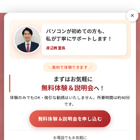
×
パソコンが初めての方も、
教室の雰囲気を無料で体験できま
私が丁寧にサポートします！
渡辺教室長
す！
＼ 無料で体験できます ／
無料体験＆説明会のお申し込みはこちら
まずはお気軽に
無料体験＆説明会
へ！
体験のみでもOK・強引な勧誘はいたしません。所要時間は約60分
です。
お電話でのお問い合わせ
無料体験＆説明会へのお申し込み
無料体験＆説明会を申し込む
092-418-1255
お電話でもお気軽に