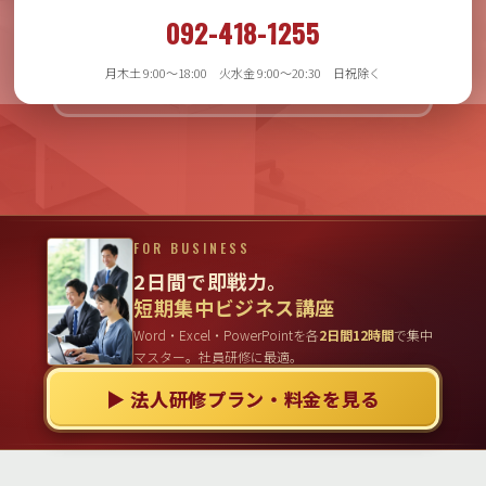
月木土 9:00〜18:00
092-418-1255
火水金 9:00〜20:30
日祝日除く
月木土 9:00〜18:00 火水金 9:00〜20:30 日祝除く
FOR BUSINESS
2日間で即戦力。
短期集中ビジネス講座
Word・Excel・PowerPointを各
2日間12時間
で集中
マスター。社員研修に最適。
▶ 法人研修プラン・料金を見る