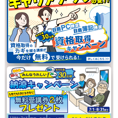
当校が選ばれる
4つの理由
01
スケジュール
自由自在
火水金は夜20:30まで開講。
お仕事帰りでも、ご都合の良い時間
に通えます。
02
自分の
ペースで学習
博多祇園校のインストラクターが、
お一人おひとりの理解度に合わせて
寄り添います。
03
その場ですぐ
質問できる
少人数制で、疑問はその場で解消。
対面サポートだから、初めての方も
安心です。