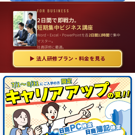
FOR BUSINESS
2日間で即戦力。
短期集中ビジネス講座
Word・Excel・PowerPointを各
2日間12時間
で集中
マスター。
社員研修に最適。
▶ 法人研修プラン・料金を見る