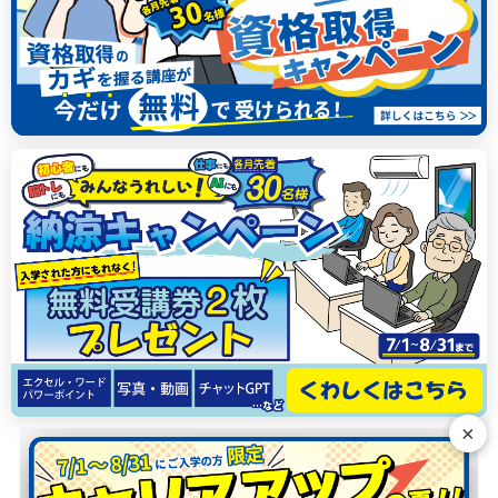
×
N
G
E
R
T
H
T
S
S