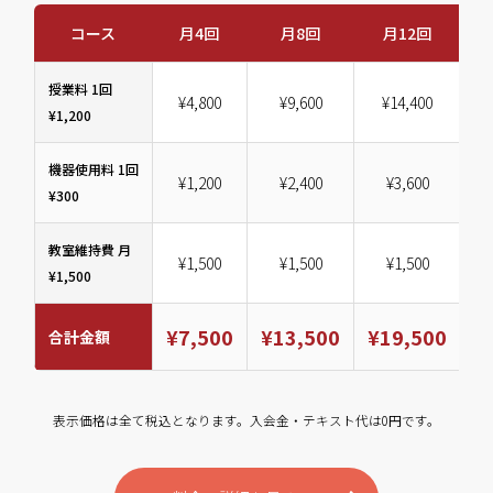
コース
月4回
月8回
月12回
授業料 1回
¥4,800
¥9,600
¥14,400
¥1,200
機器使用料 1回
¥1,200
¥2,400
¥3,600
¥300
教室維持費 月
¥1,500
¥1,500
¥1,500
¥1,500
¥7,500
¥13,500
¥19,500
¥
合計金額
表示価格は全て税込となります。入会金・テキスト代は0円です。