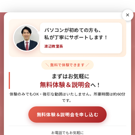
×
パソコンが初めての方も、
教室の雰囲気を無料で体験できま
私が丁寧にサポートします！
渡辺教室長
す！
＼ 無料で体験できます ／
無料体験＆説明会のお申し込みはこちら
まずはお気軽に
無料体験＆説明会
へ！
体験のみでもOK・強引な勧誘はいたしません。所要時間は約60分
です。
お電話でのお問い合わせ
無料体験＆説明会へのお申し込み
無料体験＆説明会を申し込む
092-418-1255
お電話でもお気軽に