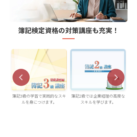
簿記検定資格の対策講座も充実！
簿記2級では企業経理の高度な
簿記3級の学習で実践的なスキ
原
知識
スキルを学びます。
ルを身につけます。