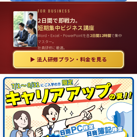
FOR BUSINESS
2日間で即戦力。
短期集中ビジネス講座
Word・Excel・PowerPointを各
2日間12時間
で集中
マスター。
社員研修に最適。
▶ 法人研修プラン・料金を見る