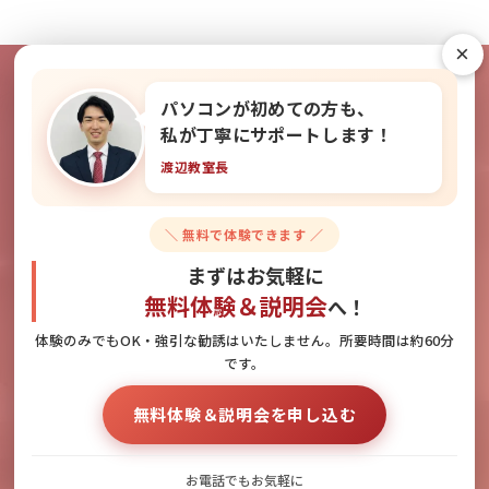
×
パソコンが初めての方も、
教室の雰囲気を無料で体験できま
私が丁寧にサポートします！
渡辺教室長
す！
＼ 無料で体験できます ／
無料体験＆説明会のお申し込みはこちら
まずはお気軽に
無料体験＆説明会
へ！
体験のみでもOK・強引な勧誘はいたしません。所要時間は約60分
です。
お電話でのお問い合わせ
無料体験＆説明会へのお申し込み
無料体験＆説明会を申し込む
092-418-1255
お電話でもお気軽に