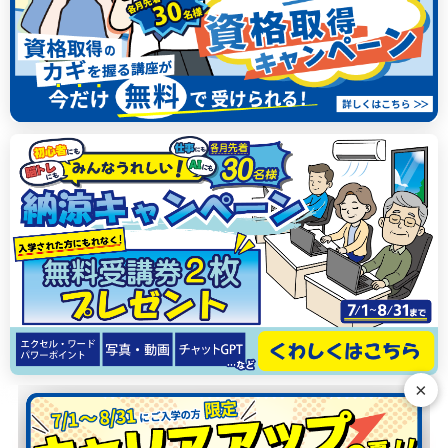
×
N
G
E
R
T
H
T
S
S