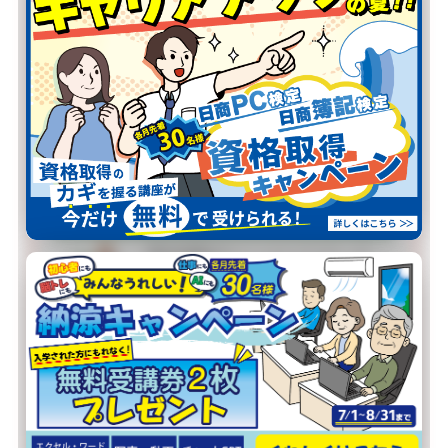
当校が選ばれる
4つの理由
01
スケジュール
自由自在
火水金は夜20:30まで開講。
お仕事帰りでも、ご都合の良い時間
に通えます。
02
自分の
ペースで学習
博多祇園校のインストラクターが、
お一人おひとりの理解度に合わせて
寄り添います。
03
その場ですぐ
質問できる
少人数制で、疑問はその場で解消。
対面サポートだから、初めての方も
安心です。