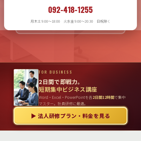
月木土 9:00〜18:00
092-418-1255
火水金 9:00〜20:30
日祝日除く
月木土 9:00〜18:00 火水金 9:00〜20:30 日祝除く
FOR BUSINESS
2日間で即戦力。
短期集中ビジネス講座
Word・Excel・PowerPointを各
2日間12時間
で集中
マスター。社員研修に最適。
▶ 法人研修プラン・料金を見る