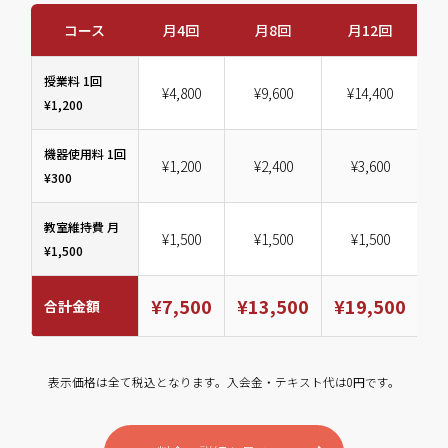
コース
月4回
月8回
月12回
授業料 1回
¥4,800
¥9,600
¥14,400
¥1,200
機器使用料 1回
¥1,200
¥2,400
¥3,600
¥300
教室維持費 月
¥1,500
¥1,500
¥1,500
¥1,500
¥7,500
¥13,500
¥19,500
¥
合計金額
表示価格は全て税込となります。入会金・テキスト代は0円です。