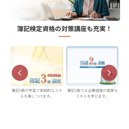
簿記検定資格の対策講座も充実！
簿記2級では企業経理の高度な
簿記3級の学習で実践的なスキ
原
知識
スキルを学びます。
ルを身につけます。