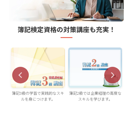
簿記検定資格の対策講座も充実！
簿記2級では企業経理の高度な
簿記3級の学習で実践的なスキ
原
知識
スキルを学びます。
ルを身につけます。