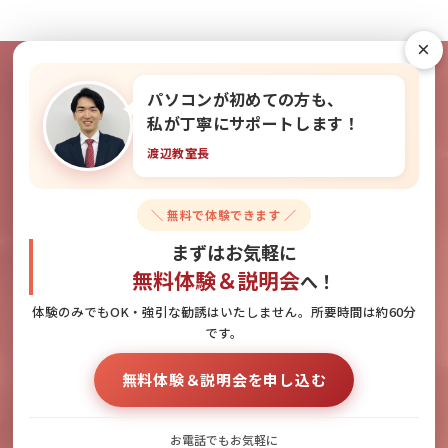
×
パソコンが初めての方も、
教室の雰囲気を無料で体験できま
私が丁寧にサポートします！
渡辺教室長
す！
＼ 無料で体験できます ／
無料体験＆説明会のお申し込みはこちら
まずはお気軽に
無料体験＆説明会
へ！
体験のみでもOK・強引な勧誘はいたしません。所要時間は約60分
です。
お電話でのお問い合わせ
無料体験＆説明会へのお申し込み
無料体験＆説明会を申し込む
092-418-1255
お電話でもお気軽に