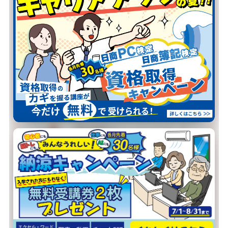
当校が選ばれる
4つの理由
01
スケジュール
自由自在
火水金は夜20:30まで開講。
お仕事帰りでも、ご都合の良い時間
に通えます。
02
自分の
ペースで学習
博多祇園校のインストラクターが、
お一人おひとりの理解度に合わせて
寄り添います。
03
その場ですぐ
質問できる
少人数制で、疑問はその場で解消。
対面サポートだから、初めての方も
安心です。