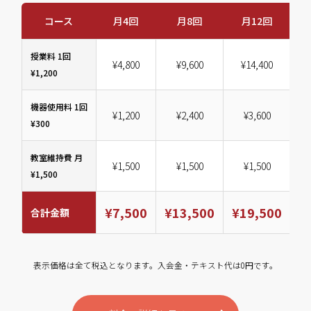
コース
月4回
月8回
月12回
授業料 1回
¥4,800
¥9,600
¥14,400
¥1,200
機器使用料 1回
¥1,200
¥2,400
¥3,600
¥300
教室維持費 月
¥1,500
¥1,500
¥1,500
¥1,500
¥7,500
¥13,500
¥19,500
¥
合計金額
表示価格は全て税込となります。入会金・テキスト代は0円です。