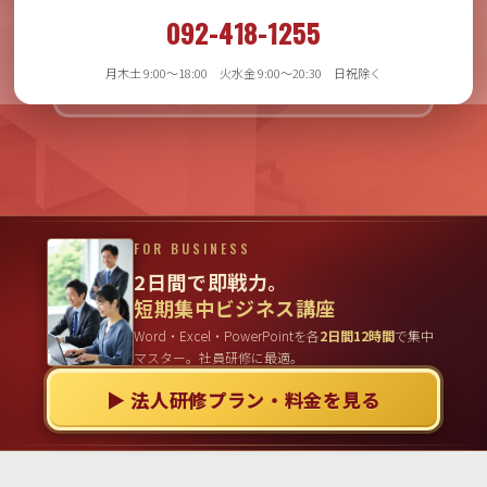
月木土 9:00〜18:00
092-418-1255
火水金 9:00〜20:30
日祝日除く
月木土 9:00〜18:00 火水金 9:00〜20:30 日祝除く
FOR BUSINESS
2日間で即戦力。
短期集中ビジネス講座
Word・Excel・PowerPointを各
2日間12時間
で集中
マスター。社員研修に最適。
▶ 法人研修プラン・料金を見る