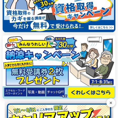
×
N
G
E
R
T
H
T
S
S