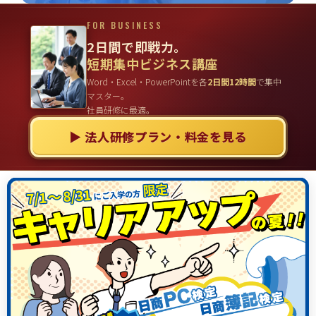
FOR BUSINESS
2日間で即戦力。
短期集中ビジネス講座
Word・Excel・PowerPointを各
2日間12時間
で集中
マスター。
社員研修に最適。
▶ 法人研修プラン・料金を見る