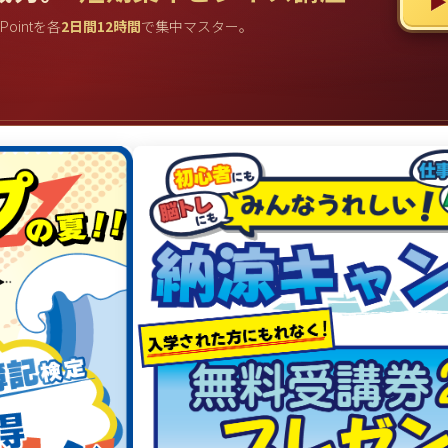
▶
rPointを各
2日間12時間
で集中マスター。