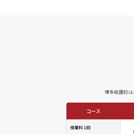
博多祇園校は
コース
授業料 1回