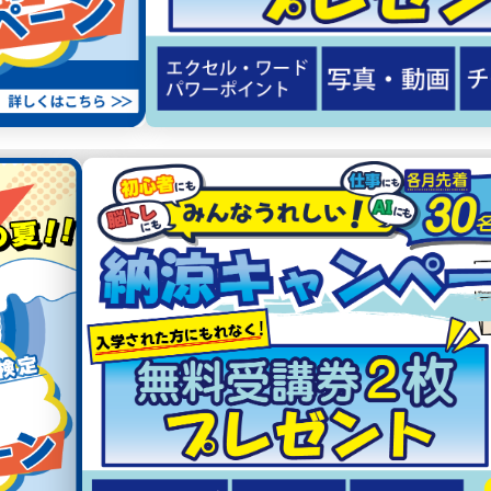
N
G
E
R
T
H
T
S
S
当校が選ばれる
4つの理由
02
03