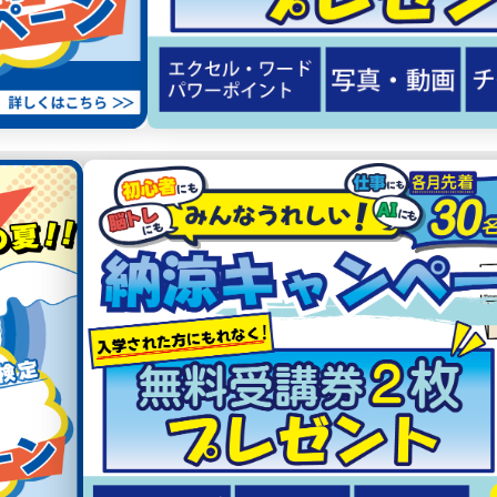
N
G
E
R
T
H
T
S
S
当校が選ばれる
4つの理由
02
03