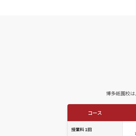
博多祇園校は
コース
授業料 1回