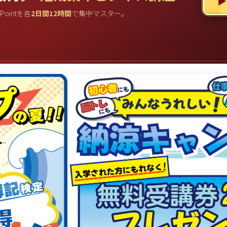
▶
rPointを各
2日間12時間
で集中マスター。