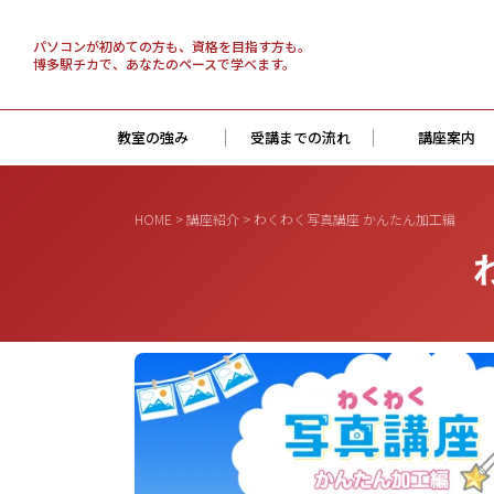
パソコンが初めての方も、資格を目指す方も。
博多駅チカで、あなたのペースで学べます。
教室の強み
受講までの流れ
講座案内
HOME
>
講座紹介
> わくわく写真講座 かんたん加工編