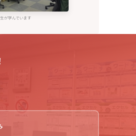
生が学んでいます
！
み