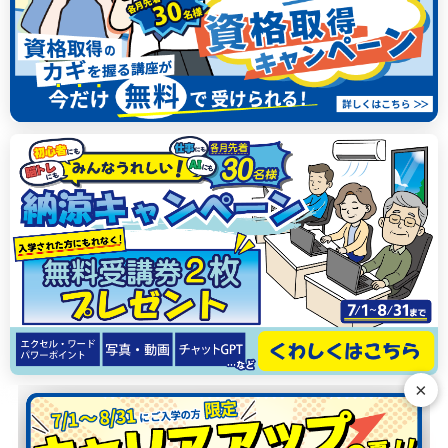
×
N
G
E
R
T
H
T
S
S