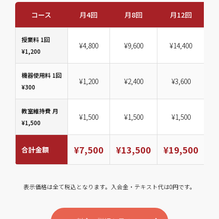
コース
月4回
月8回
月12回
授業料 1回
¥4,800
¥9,600
¥14,400
¥1,200
機器使用料 1回
¥1,200
¥2,400
¥3,600
¥300
教室維持費 月
¥1,500
¥1,500
¥1,500
¥1,500
¥7,500
¥13,500
¥19,500
¥
合計金額
表示価格は全て税込となります。入会金・テキスト代は0円です。