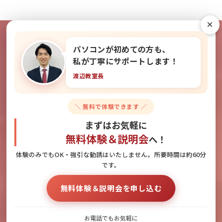
×
パソコンが初めての方も、
教室の雰囲気を無料で体験できま
私が丁寧にサポートします！
渡辺教室長
す！
＼ 無料で体験できます ／
無料体験＆説明会のお申し込みはこちら
まずはお気軽に
無料体験＆説明会
へ！
体験のみでもOK・強引な勧誘はいたしません。所要時間は約60分
です。
お電話でのお問い合わせ
無料体験＆説明会へのお申し込み
無料体験＆説明会を申し込む
092-418-1255
お電話でもお気軽に