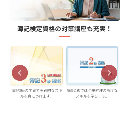
簿記検定資格の対策講座も充実！
簿記2級では企業経理の高度な
スキ
原価計算初級の基本を学びま
簿
スキルを学びます。
す。