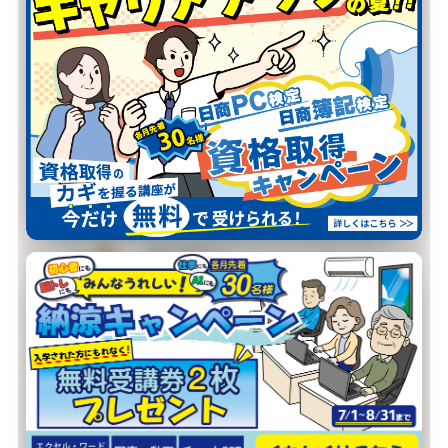
当校が選ばれる
4つの理由
01
スケジュール
自由自在
火水金は夜20:30まで開講。
お仕事帰りでも、ご都合の良い時間
に通えます。
02
自分の
ペースで学習
博多祇園校のインストラクターが、
お一人おひとりの理解度に合わせて
寄り添います。
03
その場ですぐ
質問できる
少人数制で、疑問はその場で解消。
対面サポートだから、初めての方も
安心です。