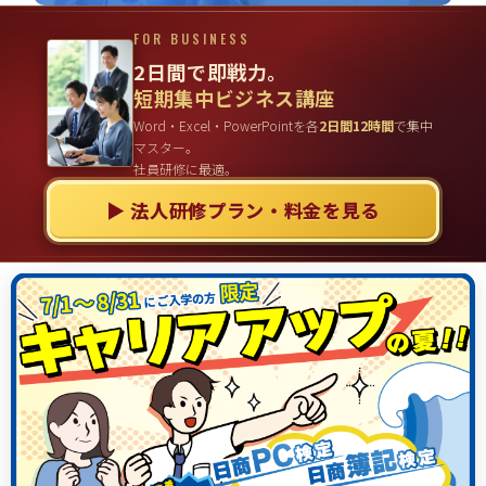
FOR BUSINESS
2日間で即戦力。
短期集中ビジネス講座
Word・Excel・PowerPointを各
2日間12時間
で集中
マスター。
社員研修に最適。
▶ 法人研修プラン・料金を見る