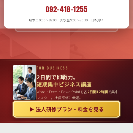
月木土 9:00〜18:00
092-418-1255
火水金 9:00〜20:30
日祝日除く
月木土 9:00〜18:00 火水金 9:00〜20:30 日祝除く
FOR BUSINESS
2日間で即戦力。
短期集中ビジネス講座
Word・Excel・PowerPointを各
2日間12時間
で集中
マスター。社員研修に最適。
▶ 法人研修プラン・料金を見る